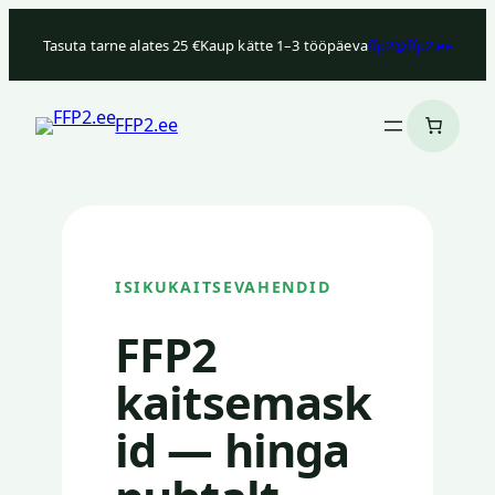
Liigu
Tasuta tarne alates 25 €
Kaup kätte 1–3 tööpäeva
ffp2@ffp2.ee
sisu
juurde
FFP2.ee
ISIKUKAITSEVAHENDID
FFP2
kaitsemask
id — hinga