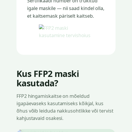
Sertifikaadi number on trükitud
igale maskile — nii saad kindel olla,
et kaitsemask päriselt kaitseb.
Kus FFP2 maski
kasutada?
FFP2 hingamiskaitse on mõeldud
igapäevaseks kasutamiseks kõikjal, kus
õhus võib leiduda nakkusohtlikke või tervist
kahjustavaid osakesi.