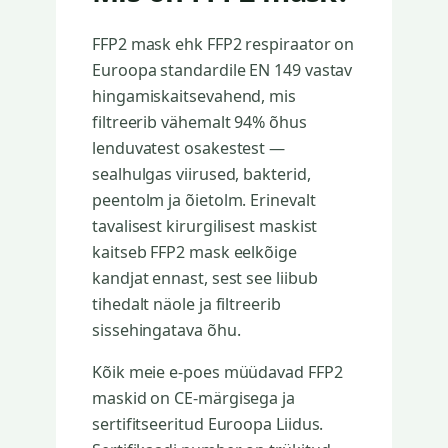
FFP2 mask ehk FFP2 respiraator on
Euroopa standardile EN 149 vastav
hingamiskaitsevahend, mis
filtreerib vähemalt 94% õhus
lenduvatest osakestest —
sealhulgas viirused, bakterid,
peentolm ja õietolm. Erinevalt
tavalisest kirurgilisest maskist
kaitseb FFP2 mask eelkõige
kandjat ennast, sest see liibub
tihedalt näole ja filtreerib
sissehingatava õhu.
Kõik meie e-poes müüdavad FFP2
maskid on CE-märgisega ja
sertifitseeritud Euroopa Liidus.