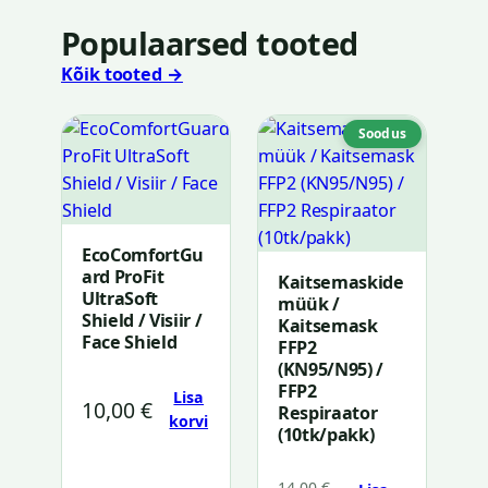
Populaarsed tooted
Kõik tooted →
Soodusmüü
Soodus
toode
EcoComfortGu
ard ProFit
Kaitsemaskide
UltraSoft
müük /
Shield / Visiir /
Kaitsemask
Face Shield
FFP2
(KN95/N95) /
FFP2
Lisa
10,00
€
Respiraator
korvi
(10tk/pakk)
14,00
€