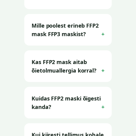
Mille poolest erineb FFP2
mask FFP3 maskist?
Kas FFP2 mask aitab
õietolmuallergia korral?
Kuidas FFP2 maski õigesti
kanda?
Kui kiiresti tellimus kohale