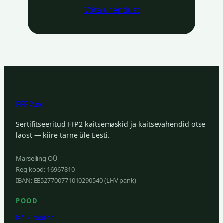
Võta ühendust
FFP2.ee
Sertifitseeritud FFP2 kaitsemaskid ja kaitsevahendid otse
laost — kiire tarne üle Eesti.
Marselling OÜ
Reg kood: 16967810
IBAN:
EE527700771010290540
(LHV pank)
POOD
Kõik tooted