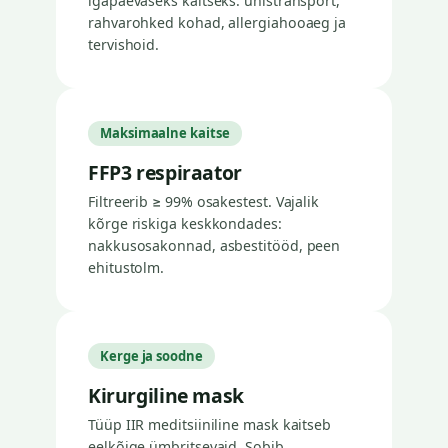
igapäevaseks kaitseks: ühistransport,
rahvarohked kohad, allergiahooaeg ja
tervishoid.
Maksimaalne kaitse
FFP3 respiraator
Filtreerib ≥ 99% osakestest. Vajalik
kõrge riskiga keskkondades:
nakkusosakonnad, asbestitööd, peen
ehitustolm.
Kerge ja soodne
Kirurgiline mask
Tüüp IIR meditsiiniline mask kaitseb
eelkõige ümbritsevaid. Sobib